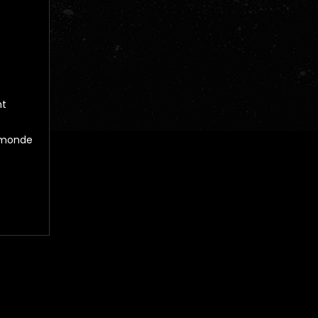
nt
e monde