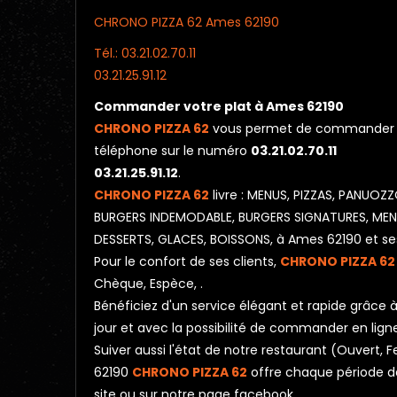
CHRONO PIZZA 62 Ames 62190
Tél.: 03.21.02.70.11
03.21.25.91.12
Commander votre plat à Ames 62190
CHRONO PIZZA 62
vous permet de commander vot
téléphone sur le numéro
03.21.02.70.11
03.21.25.91.12
.
CHRONO PIZZA 62
livre : MENUS, PIZZAS, PANU
BURGERS INDEMODABLE, BURGERS SIGNATURES, MENUS
DESSERTS, GLACES, BOISSONS, à Ames 62190 et ses
Pour le confort de ses clients,
CHRONO PIZZA 62
Chèque, Espèce, .
Bénéficiez d'un service élégant et rapide grâce à 
jour et avec la possibilité de commander en lign
Suiver aussi l'état de notre restaurant (Ouver
62190
CHRONO PIZZA 62
offre chaque période de
site ou sur notre page facebook.