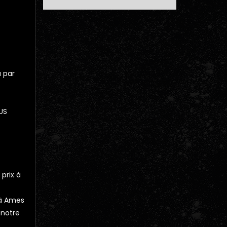
 par
US
 prix à
 à Ames
 notre