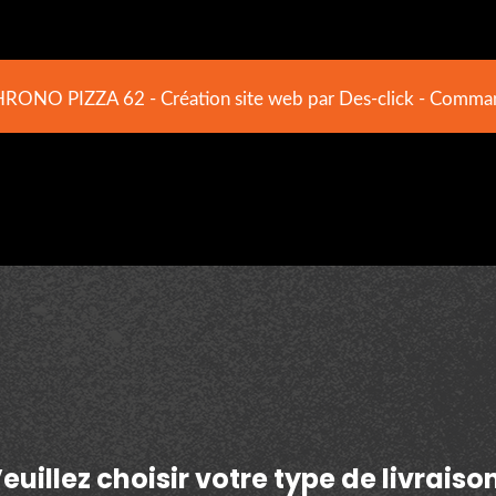
HRONO PIZZA 62
- Création site web par
Des-click
-
Command