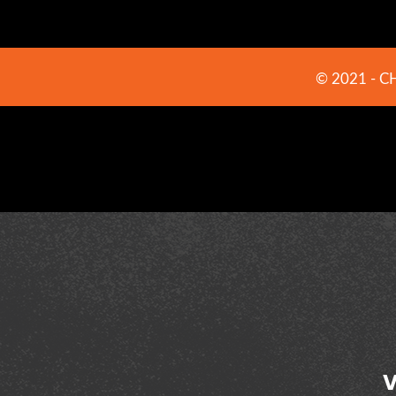
© 2021 -
C