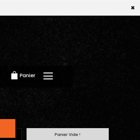
×
×
Panier
Panier Vide !