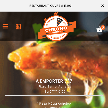
×
RESTAURANT OUVRE À 11:00
0
ACCUEIL
LA CARTE
VOTRE COMPTE
À EMPORTER 7/7
1 Pizza Senior Achetée
NOTRE RESTAURANT
ème
= La 2
à 2€
VOS AVIS
1 Pizza Méga Achetée
MENTIONS LÉGALES
ème