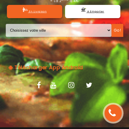
= La 2
à 4€
C.G.V
En Livraison
A Emporter
Go!
Télécharger App Android