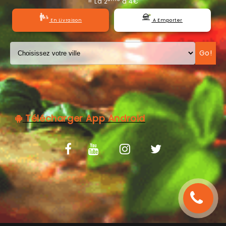
= La 2
à 4€
C.G.V
En Livraison
A Emporter
Go!
Télécharger App Android