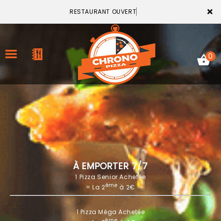
×
RESTAURANT OUVERT
0
ACCUEIL
LA CARTE
VOTRE COMPTE
À EMPORTER 7/7
1 Pizza Senior Achetée
NOTRE RESTAURANT
ème
= La 2
à 2€
VOS AVIS
1 Pizza Méga Achetée
MENTIONS LÉGALES
ème