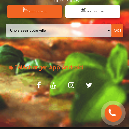
= La 2
à 4€
C.G.V
En Livraison
A Emporter
Go!
Télécharger App Android