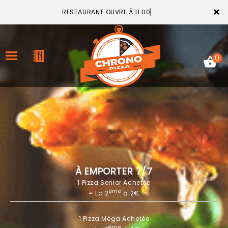
×
RESTAURANT OUVRE À 11:00
0
ACCUEIL
LA CARTE
VOTRE COMPTE
À EMPORTER 7/7
1 Pizza Senior Achetée
NOTRE RESTAURANT
ème
= La 2
à 2€
VOS AVIS
1 Pizza Méga Achetée
MENTIONS LÉGALES
ème