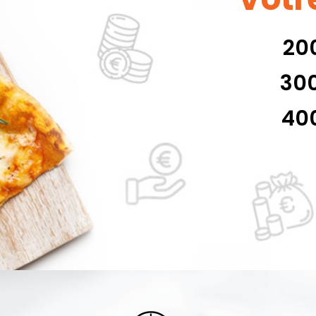
200
300
400