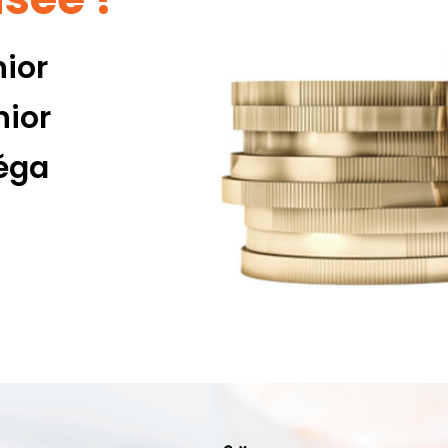
nior
nior
méga