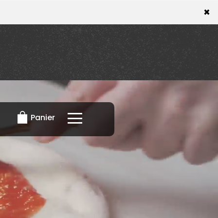
×
×
Panier