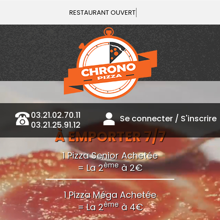
Vou
03.21.02.70.11
Se connecter / S'inscrire
03.21.25.91.12
À EMPORTER 7/7
1 Pizza Senior Achetée
ème
= La 2
à 2€
1 Pizza Méga Achetée
ème
= La 2
à 4€