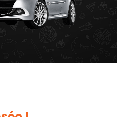
sée !