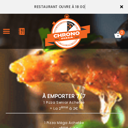
×
RESTAURANT OUVRE À 18:00
0
ACCUEIL
LA CARTE
VOTRE COMPTE
À EMPORTER 7/7
1 Pizza Senior Achetée
NOTRE RESTAURANT
ème
= La 2
à 2€
VOS AVIS
1 Pizza Méga Achetée
MENTIONS LÉGALES
ème