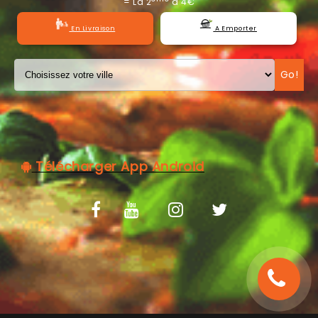
= La 2
à 4€
C.G.V
En Livraison
A Emporter
Go!
Télécharger App Android