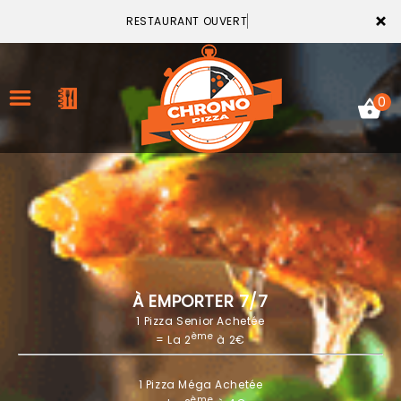
×
RESTAURANT OUVERT
0
ACCUEIL
LA CARTE
VOTRE COMPTE
À EMPORTER 7/7
1 Pizza Senior Achetée
NOTRE RESTAURANT
ème
= La 2
à 2€
VOS AVIS
1 Pizza Méga Achetée
MENTIONS LÉGALES
ème