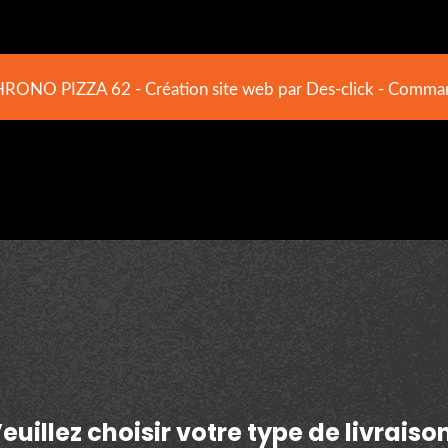
HRONO PIZZA 62
- Création site web par
Des-click
-
Command