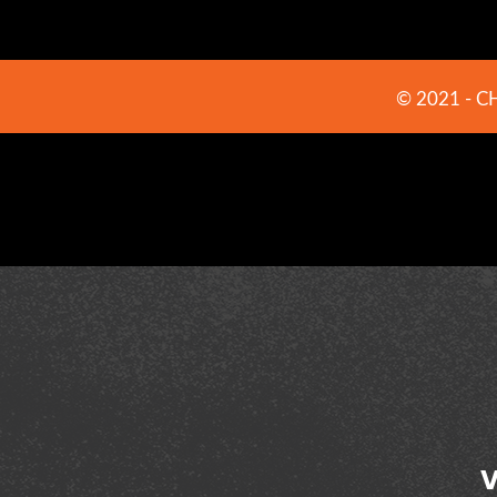
© 2021 -
C