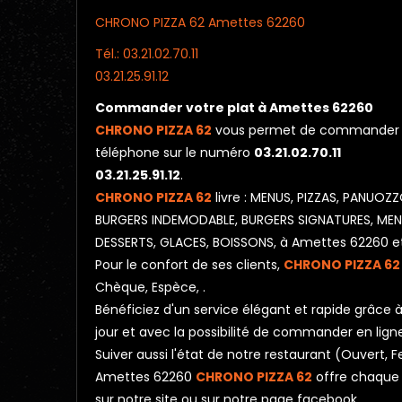
CHRONO PIZZA 62 Amettes 62260
Tél.: 03.21.02.70.11
03.21.25.91.12
Commander votre plat à Amettes 62260
CHRONO PIZZA 62
vous permet de commander vot
téléphone sur le numéro
03.21.02.70.11
03.21.25.91.12
.
CHRONO PIZZA 62
livre : MENUS, PIZZAS, PANU
BURGERS INDEMODABLE, BURGERS SIGNATURES, MENUS
DESSERTS, GLACES, BOISSONS, à Amettes 62260 et
Pour le confort de ses clients,
CHRONO PIZZA 62
Chèque, Espèce, .
Bénéficiez d'un service élégant et rapide grâce à 
jour et avec la possibilité de commander en lign
Suiver aussi l'état de notre restaurant (Ouvert
Amettes 62260
CHRONO PIZZA 62
offre chaque 
sur notre site ou sur notre page facebook.