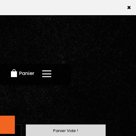
×
×
Panier
Panier Vide !