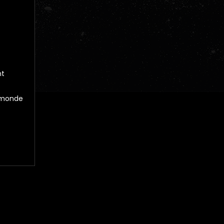
nt
e monde