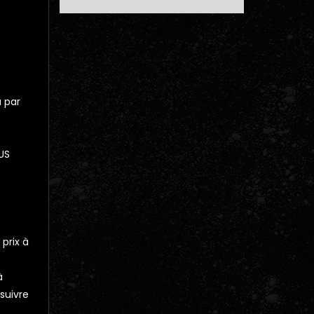
 par
US
 prix à
à
suivre