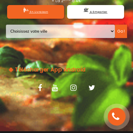
= La 2
à 4€
C.G.V
En Livraison
A Emporter
Go!
Télécharger App Android