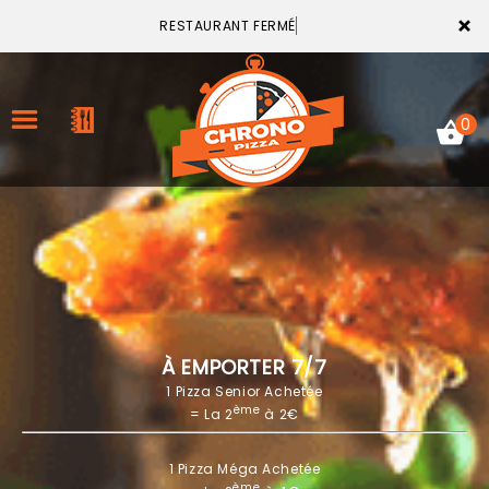
×
RESTAURANT FERMÉ
0
ACCUEIL
LA CARTE
VOTRE COMPTE
À EMPORTER 7/7
1 Pizza Senior Achetée
NOTRE RESTAURANT
ème
= La 2
à 2€
VOS AVIS
1 Pizza Méga Achetée
MENTIONS LÉGALES
ème