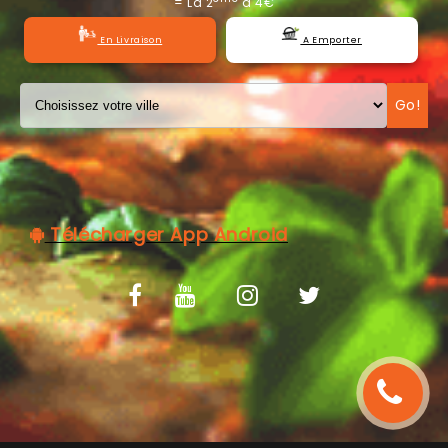
= La 2
à 4€
C.G.V
En Livraison
A Emporter
Go!
Télécharger App Android