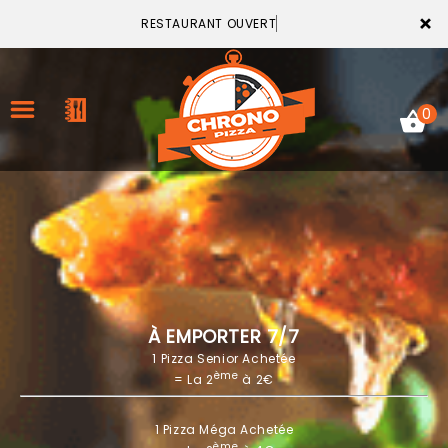
×
RESTAURANT OUVERT
0
ACCUEIL
LA CARTE
VOTRE COMPTE
À EMPORTER 7/7
1 Pizza Senior Achetée
NOTRE RESTAURANT
ème
= La 2
à 2€
VOS AVIS
1 Pizza Méga Achetée
MENTIONS LÉGALES
ème