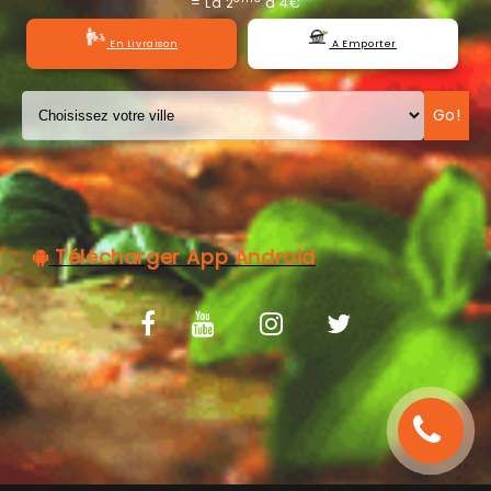
= La 2
à 4€
C.G.V
En Livraison
A Emporter
Go!
Télécharger App Android