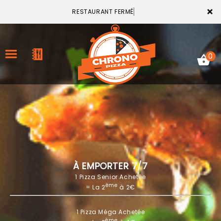
×
RESTAURANT FERMÉ
0
ACCUEIL
LA CARTE
VOTRE COMPTE
À EMPORTER 7/7
1 Pizza Senior Achetée
NOTRE RESTAURANT
ème
= La 2
à 2€
VOS AVIS
1 Pizza Méga Achetée
MENTIONS LÉGALES
ème