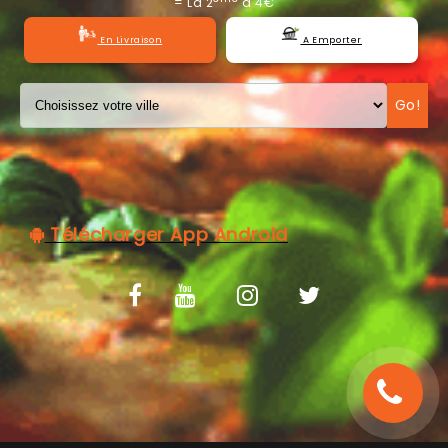
= La 2
à 4€
C.G.V
En Livraison
A Emporter
Go!
Télécharger App Android