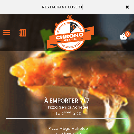
×
RESTAURANT OUVERT
0
ACCUEIL
LA CARTE
VOTRE COMPTE
À EMPORTER 7/7
1 Pizza Senior Achetée
NOTRE RESTAURANT
ème
= La 2
à 2€
VOS AVIS
1 Pizza Méga Achetée
MENTIONS LÉGALES
ème