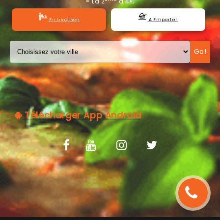
= La 2
à 4€
C.G.V
En Livraison
A Emporter
Go!
Télécharger App Android