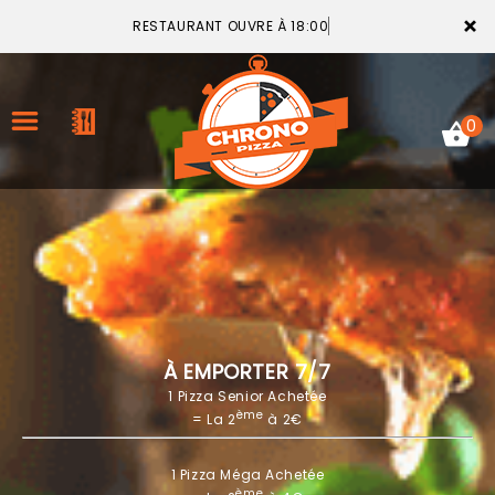
×
RESTAURANT OUVRE À 18:00
0
ACCUEIL
LA CARTE
VOTRE COMPTE
À EMPORTER 7/7
1 Pizza Senior Achetée
NOTRE RESTAURANT
ème
= La 2
à 2€
VOS AVIS
1 Pizza Méga Achetée
MENTIONS LÉGALES
ème