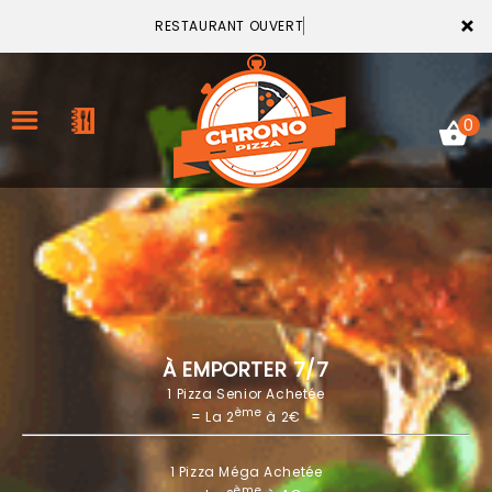
×
RESTAURANT OUVERT
0
ACCUEIL
LA CARTE
VOTRE COMPTE
À EMPORTER 7/7
1 Pizza Senior Achetée
NOTRE RESTAURANT
ème
= La 2
à 2€
VOS AVIS
1 Pizza Méga Achetée
MENTIONS LÉGALES
ème