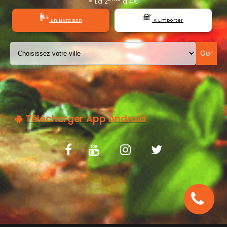
= La 2
à 4€
C.G.V
En Livraison
A Emporter
Go!
Télécharger App Android