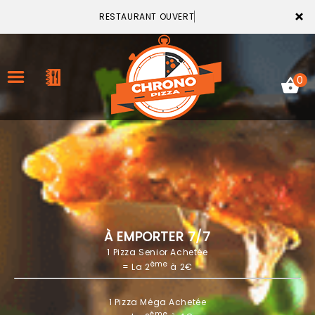
×
RESTAURANT OUVERT
0
ACCUEIL
LA CARTE
VOTRE COMPTE
À EMPORTER 7/7
1 Pizza Senior Achetée
NOTRE RESTAURANT
ème
= La 2
à 2€
VOS AVIS
1 Pizza Méga Achetée
MENTIONS LÉGALES
ème