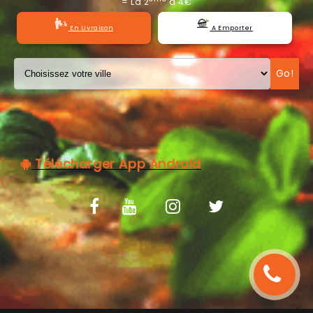
= La 2
à 4€
C.G.V
En Livraison
A Emporter
Go!
Télécharger App Android