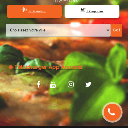
= La 2
à 4€
C.G.V
En Livraison
A Emporter
Go!
Télécharger App Android