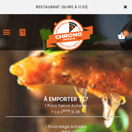
×
RESTAURANT OUVRE À 11:00
0
ACCUEIL
LA CARTE
VOTRE COMPTE
À EMPORTER 7/7
1 Pizza Senior Achetée
NOTRE RESTAURANT
ème
= La 2
à 2€
VOS AVIS
1 Pizza Méga Achetée
MENTIONS LÉGALES
ème