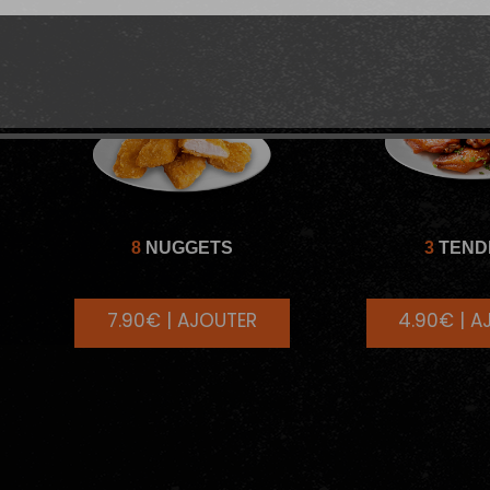
8
NUGGETS
3
TEND
7.90€ | AJOUTER
4.90€ | A