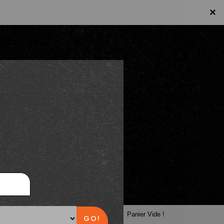
×
×
Panier
Panier Vide !