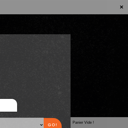
×
×
Panier
Panier Vide !