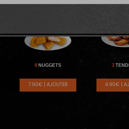
8
NUGGETS
3
TEND
7.90€ | AJOUTER
4.90€ | A