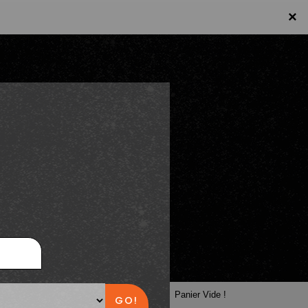
×
×
Panier
Panier Vide !