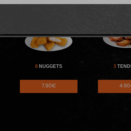
8
NUGGETS
3
TEND
7.90€
4.9