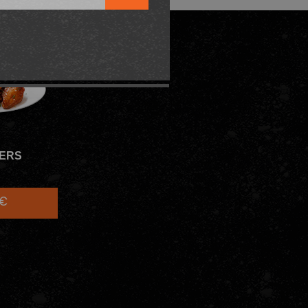
ERS
0€