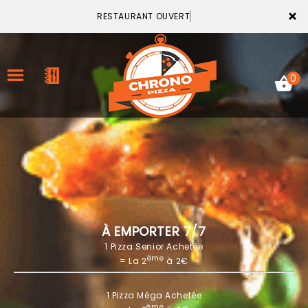
×
RESTAURANT OUVERT
0
ACCUEIL
LA CARTE
VOTRE COMPTE
À EMPORTER 7/7
1 Pizza Senior Achetée
NOTRE RESTAURANT
ème
= La 2
à 2€
VOS AVIS
1 Pizza Méga Achetée
MENTIONS LÉGALES
ème