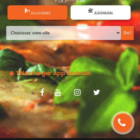
= La 2
à 4€
C.G.V
En Livraison
A Emporter
Go!
Télécharger App Android