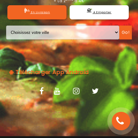
= La 2
à 4€
C.G.V
En Livraison
A Emporter
Go!
Télécharger App Android