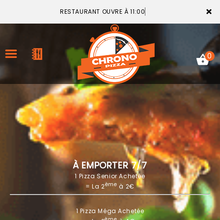
×
RESTAURANT OUVRE À 11:00
0
ACCUEIL
LA CARTE
VOTRE COMPTE
À EMPORTER 7/7
1 Pizza Senior Achetée
NOTRE RESTAURANT
ème
= La 2
à 2€
VOS AVIS
1 Pizza Méga Achetée
MENTIONS LÉGALES
ème