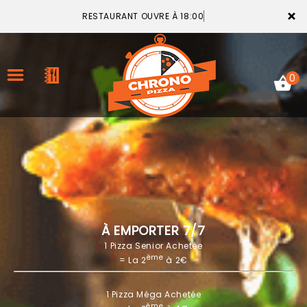
×
RESTAURANT OUVRE À 18:00
0
ACCUEIL
LA CARTE
VOTRE COMPTE
À EMPORTER 7/7
1 Pizza Senior Achetée
NOTRE RESTAURANT
ème
= La 2
à 2€
VOS AVIS
1 Pizza Méga Achetée
MENTIONS LÉGALES
ème