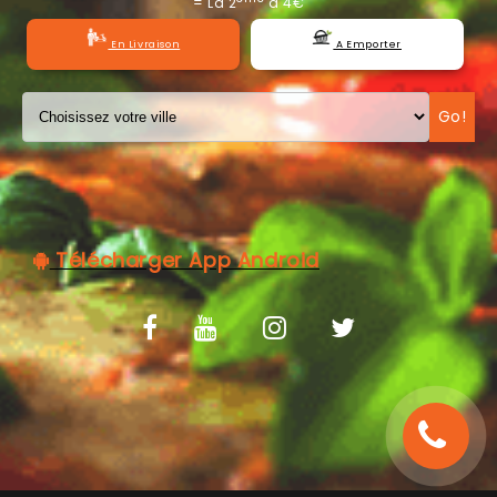
= La 2
à 4€
C.G.V
En Livraison
A Emporter
Go!
Télécharger App Android