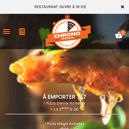
×
RESTAURANT OUVRE À 18:00
0
ACCUEIL
LA CARTE
VOTRE COMPTE
À EMPORTER 7/7
1 Pizza Senior Achetée
NOTRE RESTAURANT
ème
= La 2
à 2€
VOS AVIS
1 Pizza Méga Achetée
MENTIONS LÉGALES
ème