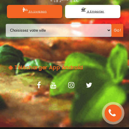
= La 2
à 4€
C.G.V
En Livraison
A Emporter
Go!
Télécharger App Android