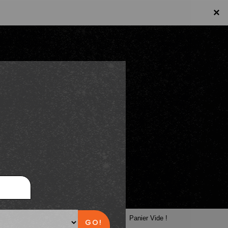
×
×
Panier
Panier Vide !