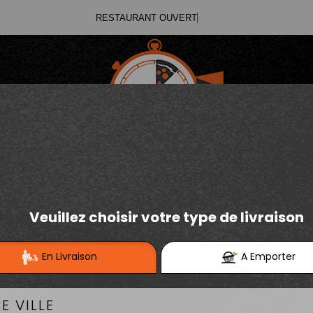
RESTAURANT
03.21.02.70.11
E
Se connecter / S'inscrire
03.21.25.91.12
SALADES