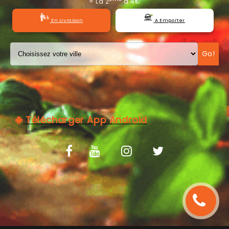
= La 2
à 4€
C.G.V
En Livraison
A Emporter
Go!
Télécharger App Android