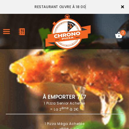
×
RESTAURANT OUVRE À 18:00
0
ACCUEIL
LA CARTE
VOTRE COMPTE
À EMPORTER 7/7
1 Pizza Senior Achetée
NOTRE RESTAURANT
ème
= La 2
à 2€
VOS AVIS
1 Pizza Méga Achetée
MENTIONS LÉGALES
ème