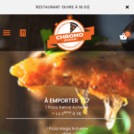
×
RESTAURANT OUVRE À 18:00
0
ACCUEIL
LA CARTE
VOTRE COMPTE
À EMPORTER 7/7
1 Pizza Senior Achetée
NOTRE RESTAURANT
ème
= La 2
à 2€
VOS AVIS
1 Pizza Méga Achetée
MENTIONS LÉGALES
ème