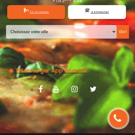
= La 2
à 4€
C.G.V
En Livraison
A Emporter
Go!
Télécharger App Android