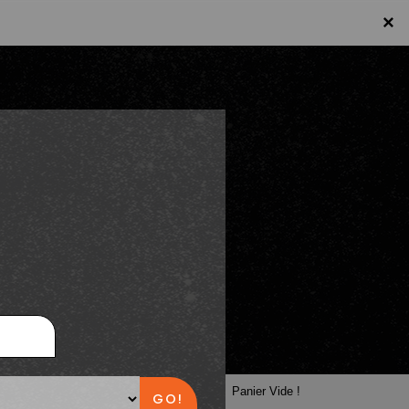
×
×
Panier
Panier Vide !