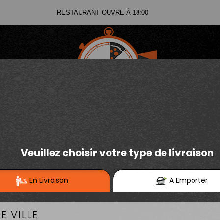
RESTAURANT OUVRE À 18
03.21.02.70.11
E
Se connecter / S'inscrire
03.21.25.91.12
RGERS INDÉMODABLE