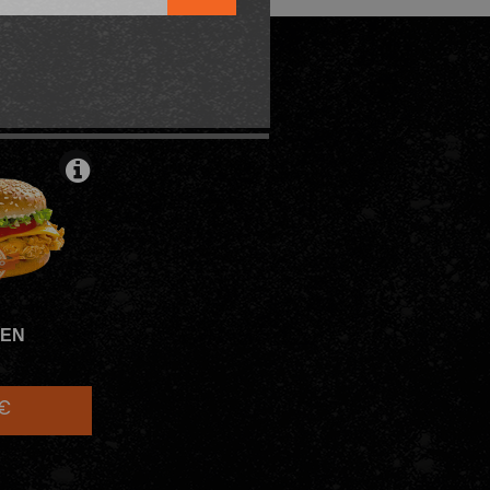
ODABLE
KEN
0€