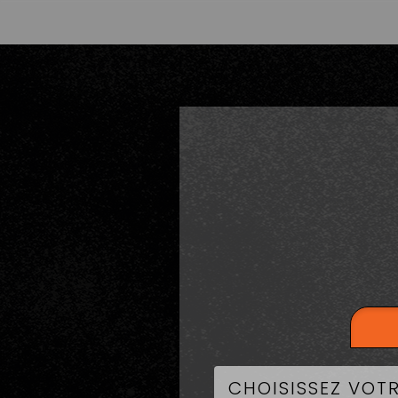
LA CART
BU