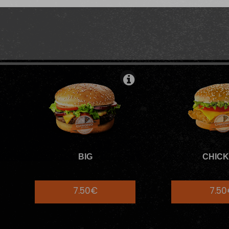
ÉMODABLE
MENUS BURGERS INDÉM
BIG
CHIC
7.50€
7.5