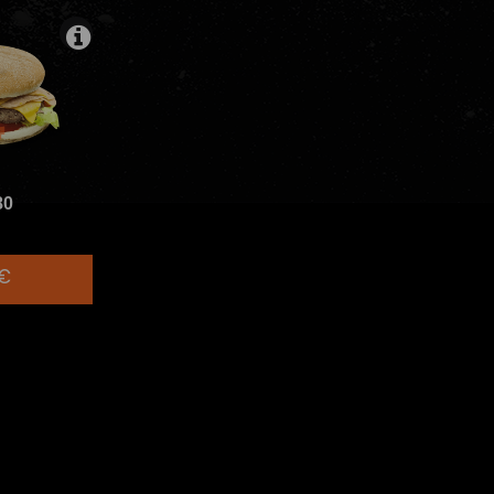
80
0€