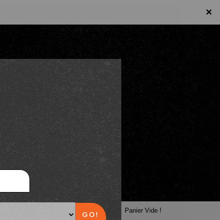
×
×
Panier
Panier Vide !