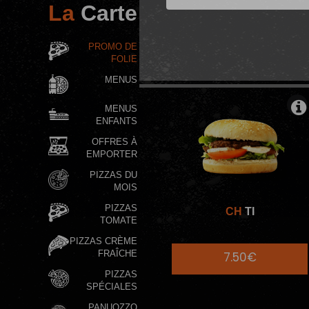
La
Carte
BURGERS IND
PROMO DE
FOLIE
MENUS
MENUS
ENFANTS
OFFRES À
EMPORTER
PIZZAS DU
MOIS
PIZZAS
CH
TI
TOMATE
PIZZAS CRÈME
FRAÎCHE
7.50€
PIZZAS
SPÉCIALES
PANUOZZO