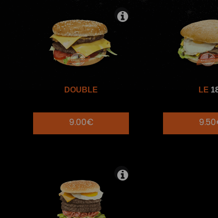
DOUBLE
LE
1
9.00€
9.5