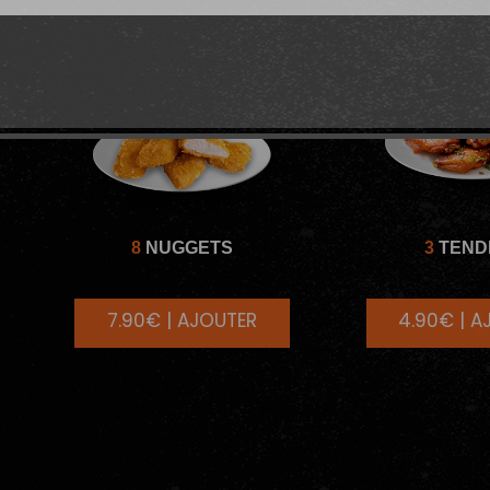
8
NUGGETS
3
TEND
7.90€ | AJOUTER
4.90€ | A