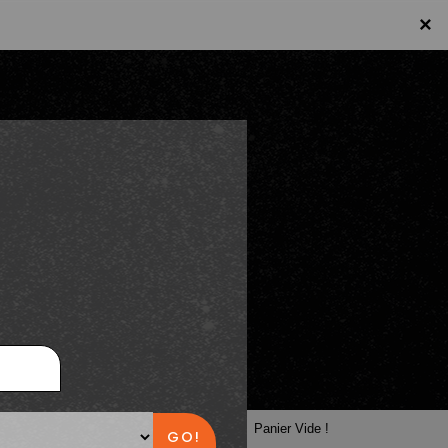
×
×
Panier
Panier Vide !