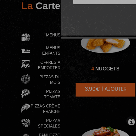
La
Carte
PROMO DE
FOLIE
MENUS
MENUS
ENFANTS
OFFRES À
EMPORTER
4
NUGGETS
PIZZAS DU
MOIS
3.90€ | AJOUTER
PIZZAS
TOMATE
PIZZAS CRÈME
FRAÎCHE
PIZZAS
SPÉCIALES
PANUOZZO