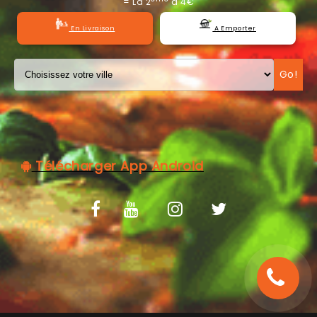
= La 2
à 4€
C.G.V
En Livraison
A Emporter
Go!
Télécharger App Android