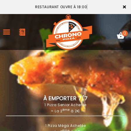
×
RESTAURANT OUVRE À 18:00
0
ACCUEIL
LA CARTE
VOTRE COMPTE
À EMPORTER 7/7
1 Pizza Senior Achetée
NOTRE RESTAURANT
ème
= La 2
à 2€
VOS AVIS
1 Pizza Méga Achetée
MENTIONS LÉGALES
ème