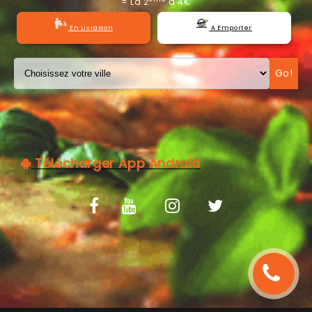
= La 2
à 4€
C.G.V
En Livraison
A Emporter
Go!
Télécharger App Android