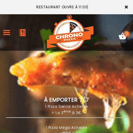
×
RESTAURANT OUVRE À 11:00
0
ACCUEIL
LA CARTE
VOTRE COMPTE
À EMPORTER 7/7
1 Pizza Senior Achetée
NOTRE RESTAURANT
ème
= La 2
à 2€
VOS AVIS
1 Pizza Méga Achetée
MENTIONS LÉGALES
ème