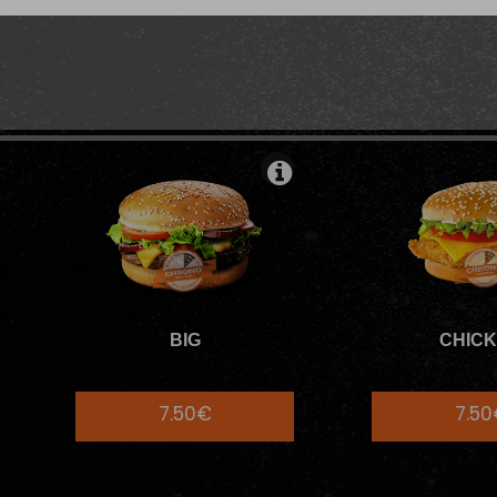
ÉMODABLE
MENUS BURGERS INDÉM
BIG
CHIC
7.50€
7.5