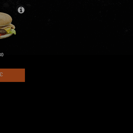
80
0€