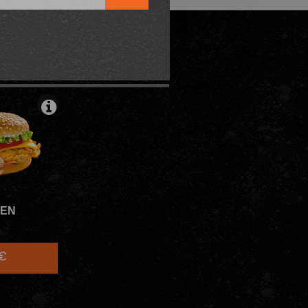
ODABLE
KEN
0€