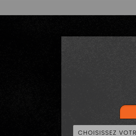
LA CART
BU