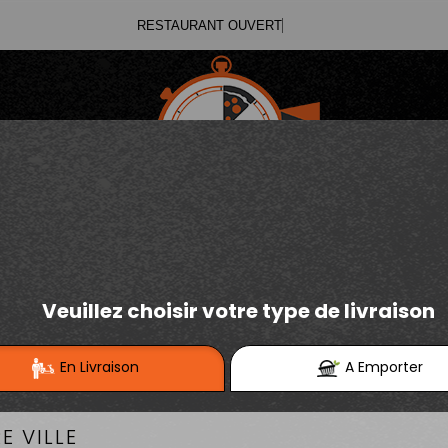
RESTA
03.21.02.70.11
E
Se connecter / S'inscrire
03.21.25.91.12
RGERS INDÉMODABLE