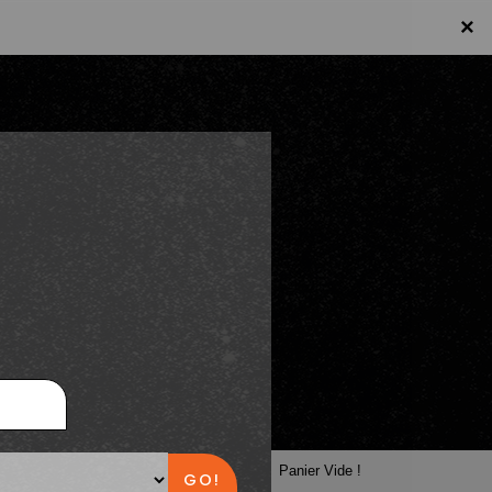
×
×
Panier
Panier Vide !