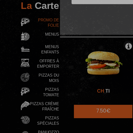
La
Carte
BURGERS IND
PROMO DE
FOLIE
MENUS
MENUS
ENFANTS
OFFRES À
EMPORTER
PIZZAS DU
MOIS
PIZZAS
CH
TI
TOMATE
PIZZAS CRÈME
FRAÎCHE
7.50€
PIZZAS
SPÉCIALES
PANUOZZO