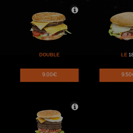
DOUBLE
LE
1
9.00€
9.5