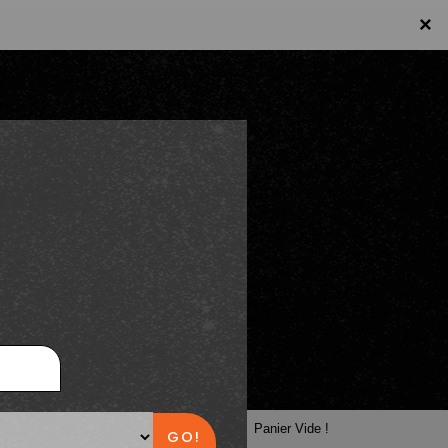
×
×
Panier
Panier Vide !