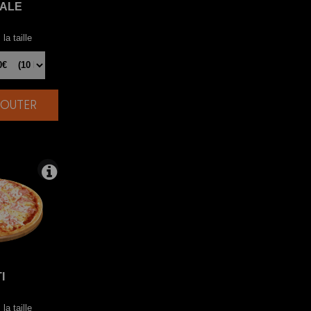
TALE
la taille
AJOUTER
|
I
la taille