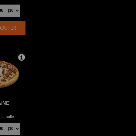
AJOUTER
|
AINE
la taille