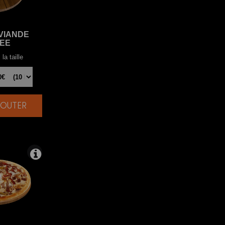
VIANDE
EE
la taille
AJOUTER
|