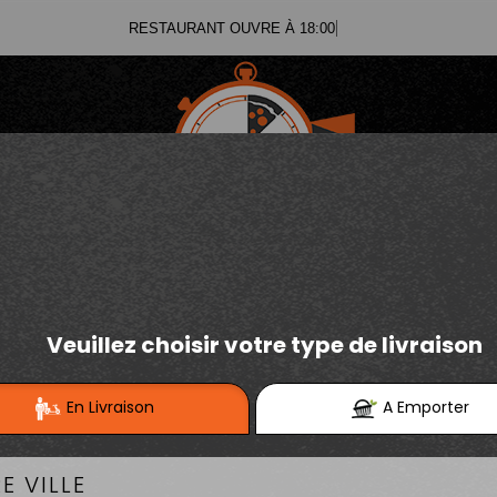
RESTAURANT O
03.21.02.70.11
E
Se connecter / S'inscrire
03.21.25.91.12
PIZZAS TOMATE