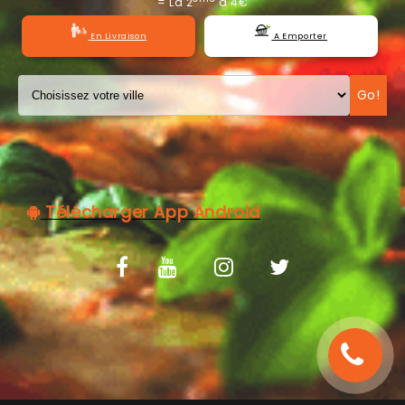
= La 2
à 4€
C.G.V
En Livraison
A Emporter
Go!
Télécharger App Android