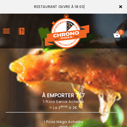
×
RESTAURANT OUVRE À 18:00
0
ACCUEIL
LA CARTE
VOTRE COMPTE
À EMPORTER 7/7
1 Pizza Senior Achetée
NOTRE RESTAURANT
ème
= La 2
à 2€
VOS AVIS
1 Pizza Méga Achetée
MENTIONS LÉGALES
ème