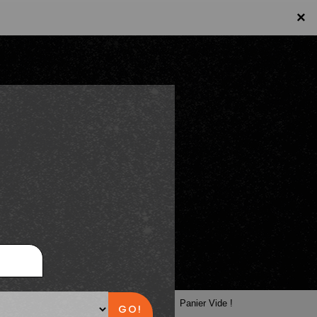
×
×
Panier
Panier Vide !