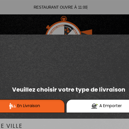
RESTAURANT O
03.21.02.70.11
E
Se connecter / S'inscrire
03.21.25.91.12
PIZZAS TOMATE