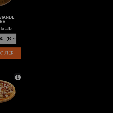
VIANDE
EE
la taille
AJOUTER
|