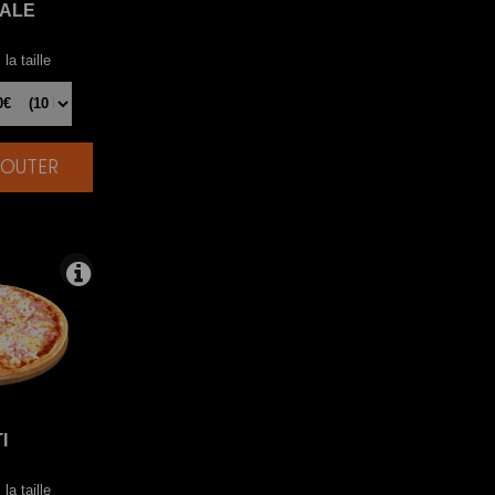
TALE
la taille
AJOUTER
|
I
la taille