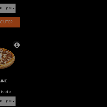
AJOUTER
|
AINE
la taille