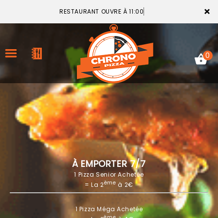
×
RESTAURANT OUVRE À 11:00
0
ACCUEIL
LA CARTE
VOTRE COMPTE
À EMPORTER 7/7
1 Pizza Senior Achetée
NOTRE RESTAURANT
ème
= La 2
à 2€
VOS AVIS
1 Pizza Méga Achetée
MENTIONS LÉGALES
ème