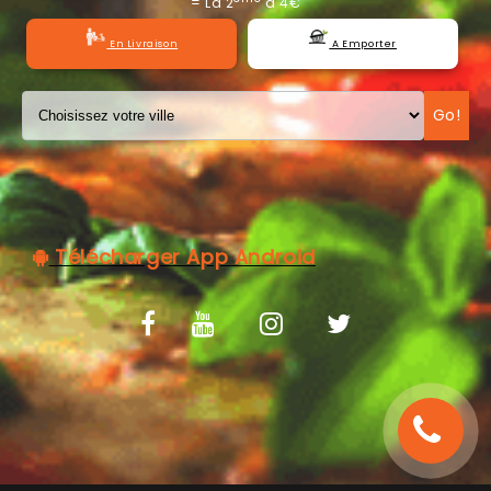
= La 2
à 4€
C.G.V
En Livraison
A Emporter
Go!
Télécharger App Android