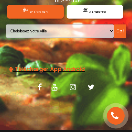
= La 2
à 4€
C.G.V
En Livraison
A Emporter
Go!
Télécharger App Android