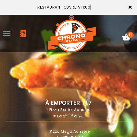
×
RESTAURANT OUVRE À 11:00
0
ACCUEIL
LA CARTE
VOTRE COMPTE
À EMPORTER 7/7
1 Pizza Senior Achetée
NOTRE RESTAURANT
ème
= La 2
à 2€
VOS AVIS
1 Pizza Méga Achetée
MENTIONS LÉGALES
ème