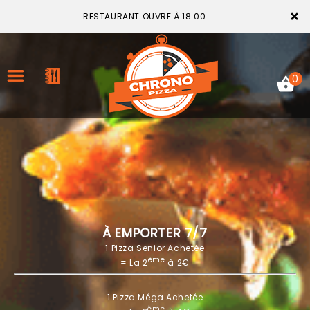
×
RESTAURANT OUVRE À 18:00
0
ACCUEIL
LA CARTE
VOTRE COMPTE
À EMPORTER 7/7
1 Pizza Senior Achetée
NOTRE RESTAURANT
ème
= La 2
à 2€
VOS AVIS
1 Pizza Méga Achetée
MENTIONS LÉGALES
ème