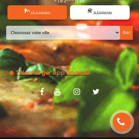
= La 2
à 4€
C.G.V
En Livraison
A Emporter
Go!
Télécharger App Android