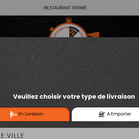
RESTAU
03.21.02.70.11
E
Se connecter / S'inscrire
03.21.25.91.12
SALADES