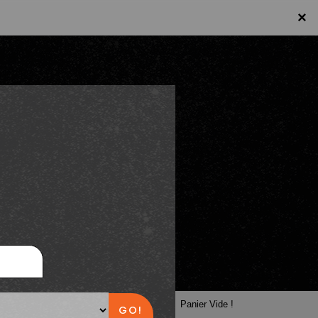
×
×
Panier
Panier Vide !