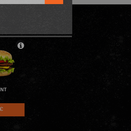
ATURES
ANT
0€