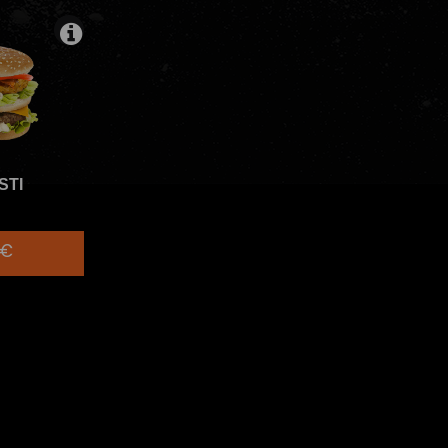
STI
0€