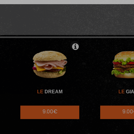
NATURES
MENUS BURGERS SIGN
LE
DREAM
LE
GI
9.00€
9.0