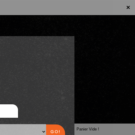
×
×
Panier
Panier Vide !