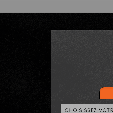
LA CART
B