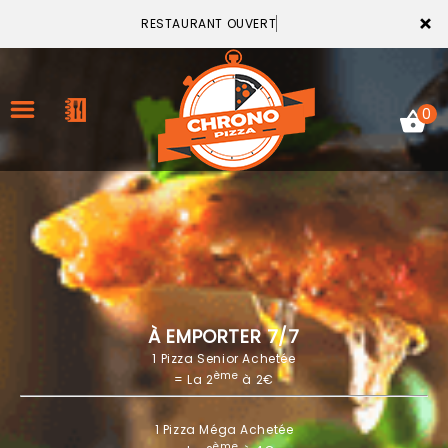
×
RESTAURANT OUVERT
0
ACCUEIL
LA CARTE
VOTRE COMPTE
À EMPORTER 7/7
1 Pizza Senior Achetée
NOTRE RESTAURANT
ème
= La 2
à 2€
VOS AVIS
1 Pizza Méga Achetée
MENTIONS LÉGALES
ème