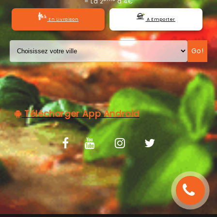
= La 2
à 4€
C.G.V
En Livraison
A Emporter
Go!
Télécharger App Android