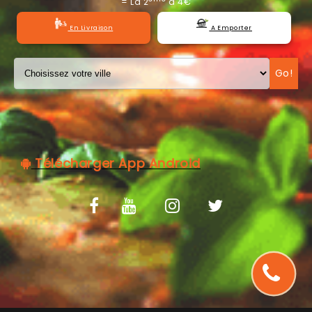
= La 2
à 4€
C.G.V
En Livraison
A Emporter
Go!
Télécharger App Android