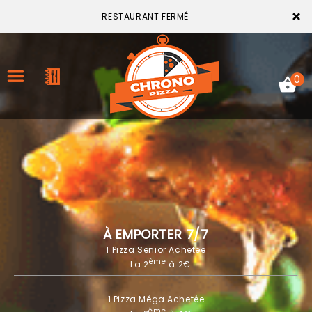
×
RESTAURANT FERMÉ
0
ACCUEIL
LA CARTE
VOTRE COMPTE
À EMPORTER 7/7
1 Pizza Senior Achetée
NOTRE RESTAURANT
ème
= La 2
à 2€
VOS AVIS
1 Pizza Méga Achetée
MENTIONS LÉGALES
ème