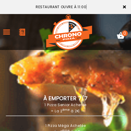
×
RESTAURANT OUVRE À 11:00
0
ACCUEIL
LA CARTE
VOTRE COMPTE
À EMPORTER 7/7
1 Pizza Senior Achetée
NOTRE RESTAURANT
ème
= La 2
à 2€
VOS AVIS
1 Pizza Méga Achetée
MENTIONS LÉGALES
ème