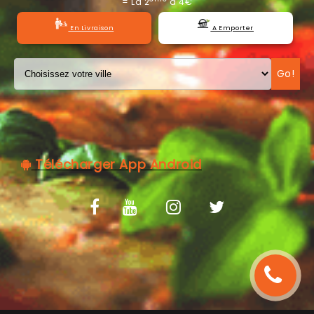
= La 2
à 4€
C.G.V
En Livraison
A Emporter
Go!
Télécharger App Android