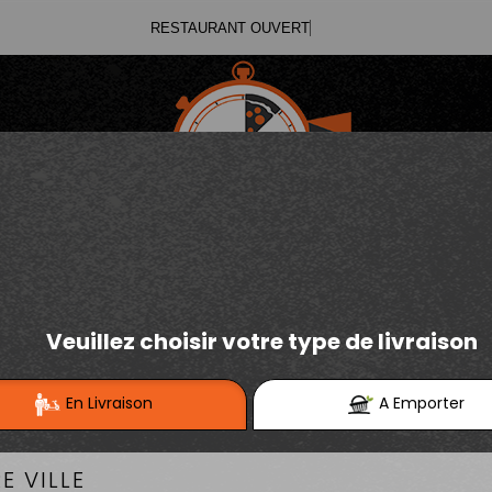
RESTAURA
03.21.02.70.11
E
Se connecter / S'inscrire
03.21.25.91.12
SALADES