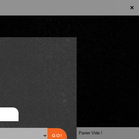
×
×
Panier
Panier Vide !