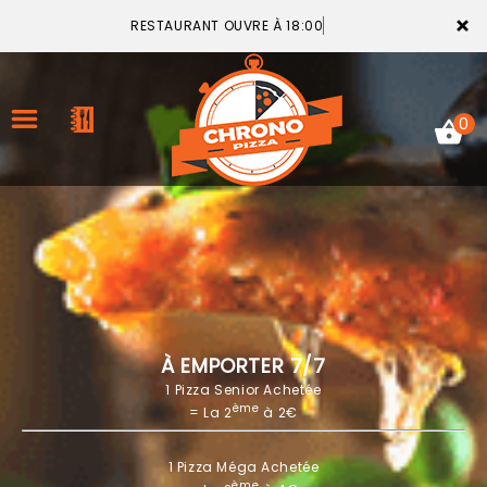
×
RESTAURANT OUVRE À 18:00
0
ACCUEIL
LA CARTE
VOTRE COMPTE
À EMPORTER 7/7
1 Pizza Senior Achetée
NOTRE RESTAURANT
ème
= La 2
à 2€
VOS AVIS
1 Pizza Méga Achetée
MENTIONS LÉGALES
ème