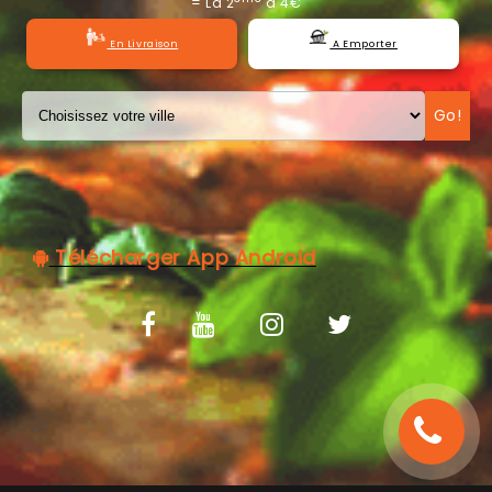
= La 2
à 4€
C.G.V
En Livraison
A Emporter
Go!
Télécharger App Android