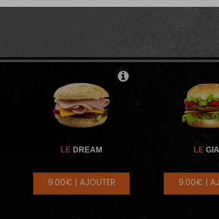
NATURES
MENUS BURGERS SIGN
LE
DREAM
LE
GI
9.00€ | AJOUTER
9.00€ | A