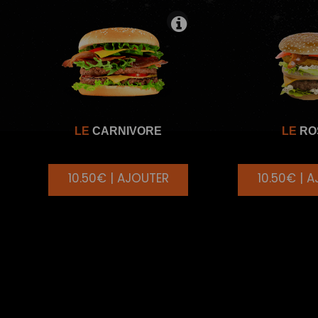
LE
CARNIVORE
LE
RO
10.50€ | AJOUTER
10.50€ | 