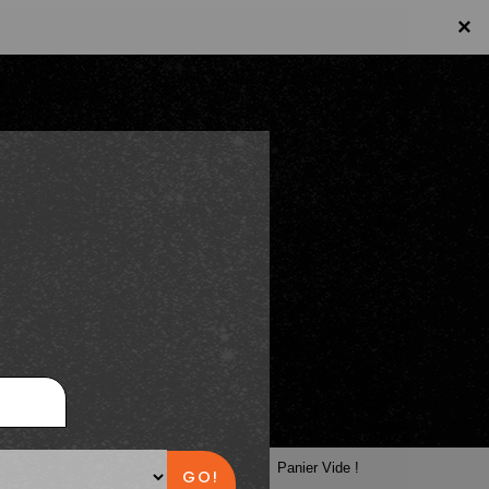
×
×
Panier
Panier Vide !