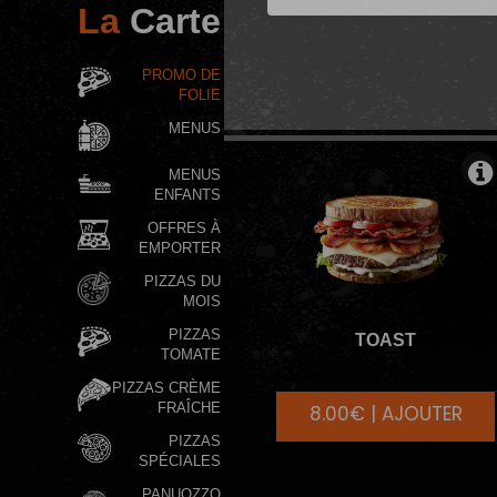
La
Carte
BURGERS SIG
PROMO DE
FOLIE
MENUS
MENUS
ENFANTS
OFFRES À
EMPORTER
PIZZAS DU
MOIS
PIZZAS
TOAST
TOMATE
PIZZAS CRÈME
FRAÎCHE
8.00€ | AJOUTER
PIZZAS
SPÉCIALES
PANUOZZO