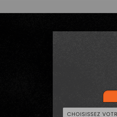
LA CART
B