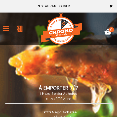
×
RESTAURANT OUVERT
0
ACCUEIL
LA CARTE
VOTRE COMPTE
À EMPORTER 7/7
1 Pizza Senior Achetée
NOTRE RESTAURANT
ème
= La 2
à 2€
VOS AVIS
1 Pizza Méga Achetée
MENTIONS LÉGALES
ème