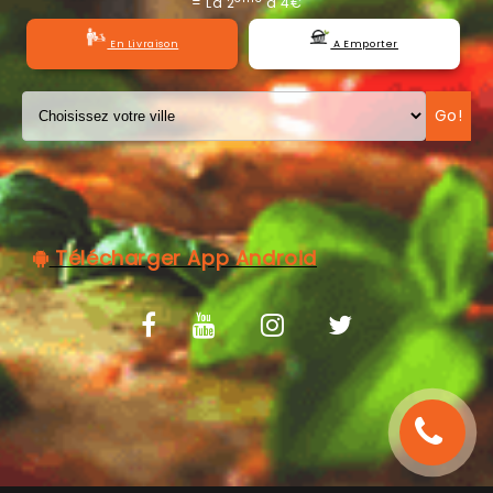
= La 2
à 4€
C.G.V
En Livraison
A Emporter
Go!
Télécharger App Android