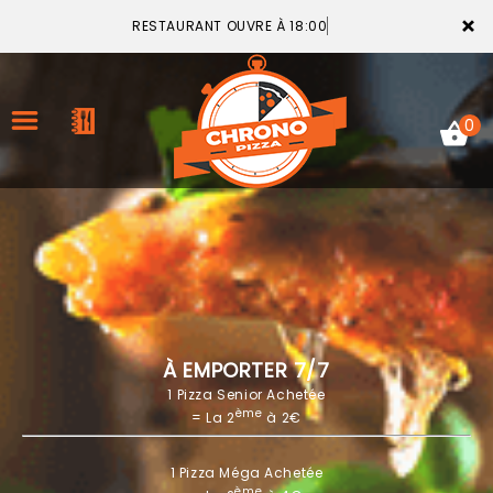
×
RESTAURANT OUVRE À 18:00
0
ACCUEIL
LA CARTE
VOTRE COMPTE
À EMPORTER 7/7
1 Pizza Senior Achetée
NOTRE RESTAURANT
ème
= La 2
à 2€
VOS AVIS
1 Pizza Méga Achetée
MENTIONS LÉGALES
ème