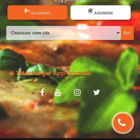
= La 2
à 4€
C.G.V
En Livraison
A Emporter
Go!
Télécharger App Android