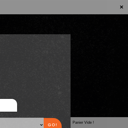
×
×
Panier
Panier Vide !