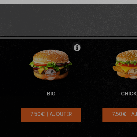
ÉMODABLE
MENUS BURGERS INDÉM
BIG
CHIC
7.50€ | AJOUTER
7.50€ | A