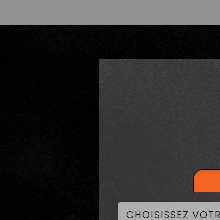
LA CART
BU