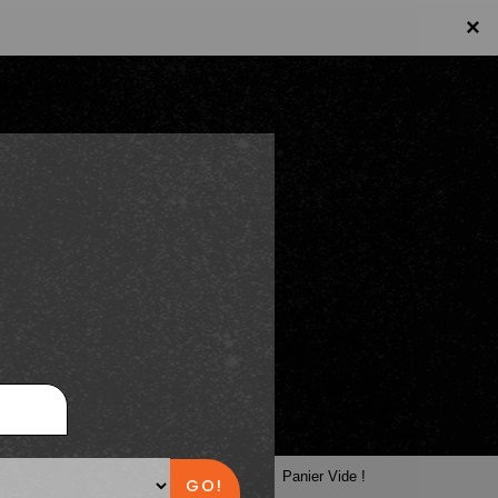
×
×
Panier
Panier Vide !