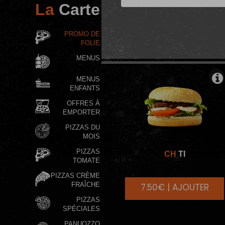
La
Carte
BURGERS IND
PROMO DE
FOLIE
MENUS
MENUS
ENFANTS
OFFRES À
EMPORTER
PIZZAS DU
MOIS
PIZZAS
CH
TI
TOMATE
PIZZAS CRÈME
FRAÎCHE
7.50€ | AJOUTER
PIZZAS
SPÉCIALES
PANUOZZO