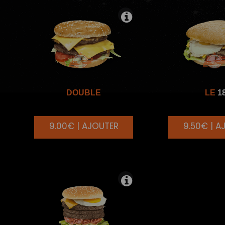
DOUBLE
LE
1
9.00€ | AJOUTER
9.50€ | A